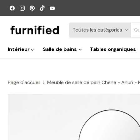
Retrouvez-
Retrouvez-
Retrouvez-
Retrouvez-
Retrouvez-
nous
nous
nous
nous
nous
sur
sur
sur
sur
sur
Facebook
Instagram
Pinterest
TikTok
YouTube
Toutes les catégories
Intérieur
Salle de bains
Tables organiques
Page d'accueil
Meuble de salle de bain Chêne - Ahun -