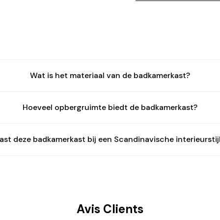
Connexion requise
Wat is het materiaal van de badkamerkast?
Connectez-vous à votre compte pour ajouter des produits à
votre liste de souhaits et afficher vos articles précédemment
enregistrés.
Hoeveel opbergruimte biedt de badkamerkast?
Se connecter
ast deze badkamerkast bij een Scandinavische interieurstij
Avis Clients