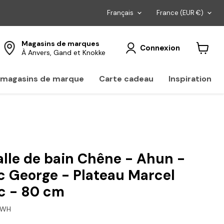
Langue
Pays
Français
France
(EUR €)
Magasins de marques
Connexion
À Anvers, Gand et Knokke
Voir
le
panier
s magasins de marque
Carte cadeau
Inspiration
lle de bain Chêne - Ahun -
c George - Plateau Marcel
c - 80 cm
/WH