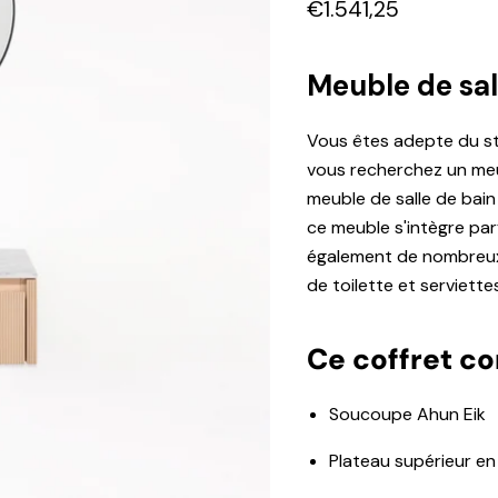
Prix actuel
€1.541,25
Meuble de sal
Vous êtes adepte du sty
vous recherchez un meub
meuble de salle de bain 
ce meuble s'intègre parf
également de nombreux
de toilette et serviettes
Ce coffret c
Soucoupe Ahun Eik
Plateau supérieur en