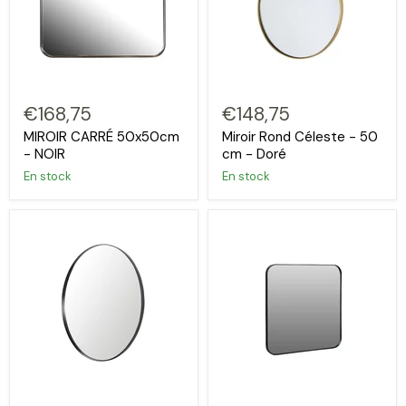
€168,75
€148,75
MIROIR CARRÉ 50x50cm
Miroir Rond Céleste - 50
- NOIR
cm - Doré
En stock
En stock
Connexion requise
Connectez-vous à votre compte pour ajouter des
produits à votre liste de souhaits et afficher vos
articles précédemment enregistrés.
Se connecter