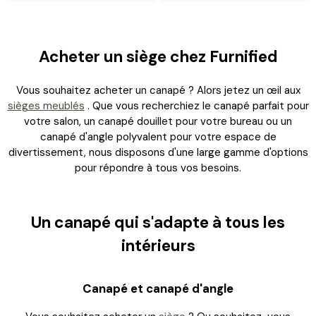
Acheter un siège chez Furnified
Vous souhaitez acheter un canapé ? Alors jetez un œil aux
sièges meublés
. Que vous recherchiez le canapé parfait pour
votre salon, un canapé douillet pour votre bureau ou un
canapé d'angle polyvalent pour votre espace de
Connexion requise
divertissement, nous disposons d'une large gamme d'options
Connectez-vous à votre compte pour ajouter des
pour répondre à tous vos besoins.
produits à votre liste de souhaits et afficher vos
articles précédemment enregistrés.
Se connecter
Un canapé qui s'adapte à tous les
intérieurs
Canapé et canapé d'angle