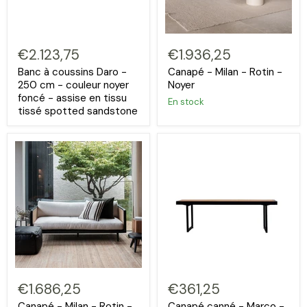
€2.123,75
€1.936,25
Banc à coussins Daro -
Canapé - Milan - Rotin -
250 cm - couleur noyer
Noyer
foncé - assise en tissu
En stock
tissé spotted sandstone
€1.686,25
€361,25
Canapé - Milan - Rotin -
Canapé canné - Marco -