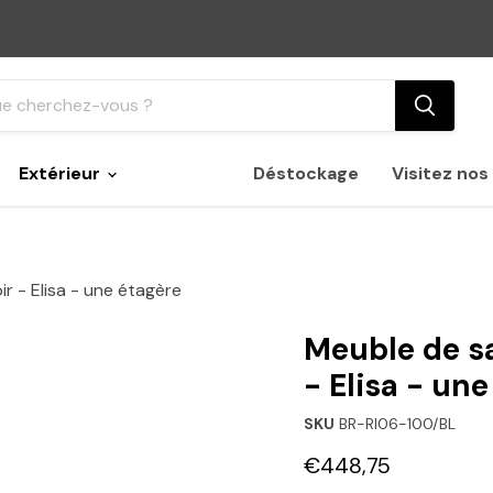
Extérieur
Déstockage
Visitez no
r - Elisa - une étagère
Meuble de sa
- Elisa - un
SKU
BR-RI06-100/BL
Prix actuel
€448,75