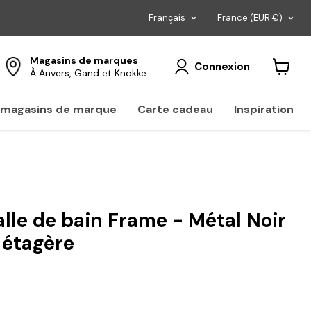
Langue
Pays
Français
France
(EUR €)
Magasins de marques
Connexion
À Anvers, Gand et Knokke
Voir
le
panier
s magasins de marque
Carte cadeau
Inspiration
lle de bain Frame - Métal Noir
e étagère