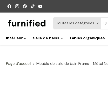
Retrouvez-
Retrouvez-
Retrouvez-
Retrouvez-
Retrouvez-
nous
nous
nous
nous
nous
sur
sur
sur
sur
sur
Facebook
Instagram
Pinterest
TikTok
YouTube
Toutes les catégories
Intérieur
Salle de bains
Tables organiques
Page d'accueil
Meuble de salle de bain Frame - Métal Noi