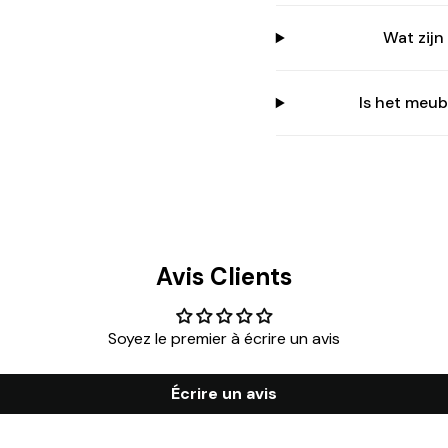
Wat zij
Connexion requise
Connectez-vous à votre compte pour ajouter des produits à
Is het meub
votre liste de souhaits et afficher vos articles précédemment
enregistrés.
Se connecter
Avis Clients
Soyez le premier à écrire un avis
Écrire un avis