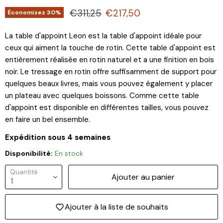
Prix d'origine
Prix actuel
€311,25
€217,50
Économisez
30
%
La table d'appoint Leon est la table d'appoint idéale pour
ceux qui aiment la touche de rotin. Cette table d'appoint est
entièrement réalisée en rotin naturel et a une finition en bois
noir. Le tressage en rotin offre suffisamment de support pour
quelques beaux livres, mais vous pouvez également y placer
un plateau avec quelques boissons. Comme cette table
d'appoint est disponible en différentes tailles, vous pouvez
en faire un bel ensemble.
Expédition sous 4 semaines
Disponibilité:
En stock
Quantité
Ajouter au panier
Ajouter à la liste de souhaits