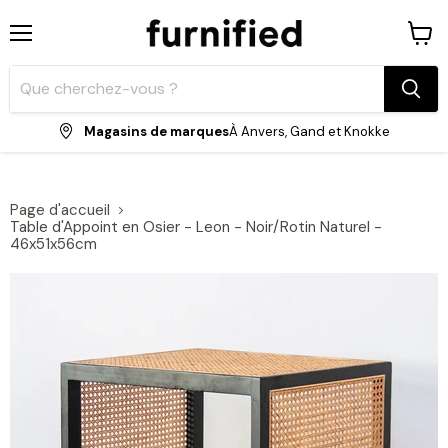
Menu
Voir
le
panie
Magasins de marques
À Anvers, Gand et Knokke
Page d'accueil
Table d'Appoint en Osier - Leon - Noir/Rotin Naturel -
46x51x56cm