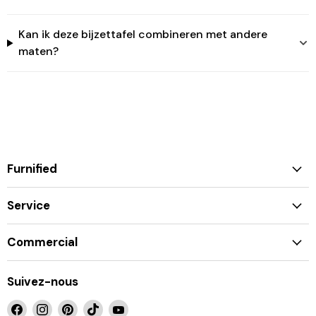
Kan ik deze bijzettafel combineren met andere
maten?
Furnified
Service
Commercial
Suivez-nous
Retrouvez-
Retrouvez-
Retrouvez-
Retrouvez-
Retrouvez-