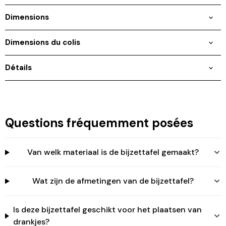
Dimensions
Dimensions du colis
Détails
Connexion requise
Connectez-vous à votre compte pour ajouter des
produits à votre liste de souhaits et afficher vos
articles précédemment enregistrés.
Se connecter
Questions fréquemment posées
Van welk materiaal is de bijzettafel gemaakt?
Wat zijn de afmetingen van de bijzettafel?
Is deze bijzettafel geschikt voor het plaatsen van
drankjes?