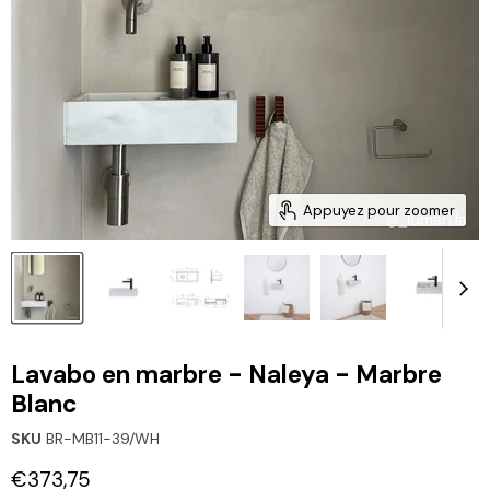
Appuyez pour zoomer
Lavabo en marbre - Naleya - Marbre
Blanc
SKU
BR-MB11-39/WH
Prix actuel
€373,75