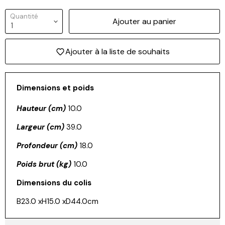
Quantité
Ajouter au panier
Connexion requise
Connectez-vous à votre compte pour ajouter des
Ajouter à la liste de souhaits
produits à votre liste de souhaits et afficher vos
articles précédemment enregistrés.
Se connecter
Dimensions et poids
Hauteur (cm)
10.0
Largeur (cm)
39.0
Profondeur (cm)
18.0
Poids brut (kg)
10.0
Dimensions du colis
B23.0 xH15.0 xD44.0cm