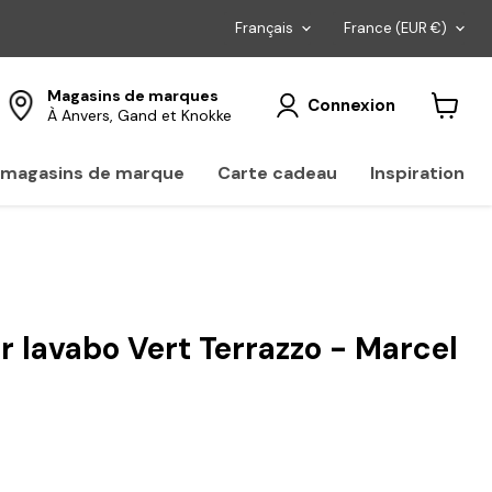
Langue
Pays
Français
France
(EUR €)
Magasins de marques
Connexion
À Anvers, Gand et Knokke
Voir
le
panier
s magasins de marque
Carte cadeau
Inspiration
r lavabo Vert Terrazzo - Marcel