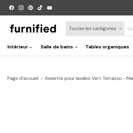
Retrouvez-
Retrouvez-
Retrouvez-
Retrouvez-
Retrouvez-
nous
nous
nous
nous
nous
sur
sur
sur
sur
sur
Facebook
Instagram
Pinterest
TikTok
YouTube
Toutes les catégories
Intérieur
Salle de bains
Tables organiques
Page d'accueil
Assiette pour lavabo Vert Terrazzo - Ma