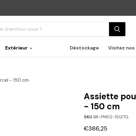
Extérieur
Déstockage
Visitez no
rcel - 150 cm
Assiette pou
- 150 cm
SKU
BR-PM02-150/TG
Prix actuel
€386,25