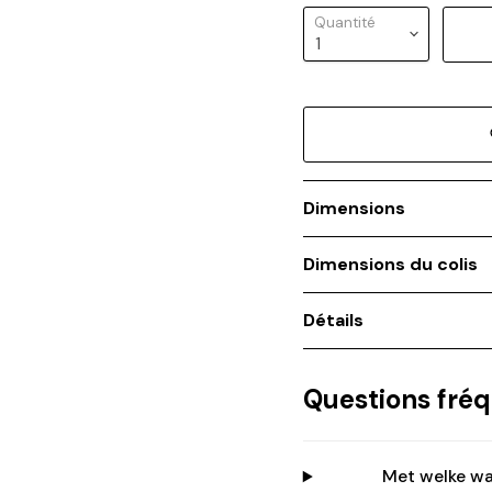
Quantité
Dimensions
Dimensions du colis
Détails
Connexion requise
Connectez-vous à votre compte pour ajouter des produits à
votre liste de souhaits et afficher vos articles précédemment
Questions fr
enregistrés.
Se connecter
Met welke wa