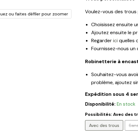
Voulez-vous des trous 
quez ou faites défiler pour zoomer
Choisissez ensuite u
Ajoutez ensuite le p
Regarder
ici
quelles 
Fournissez-nous un 
Robinetterie à encast
Souhaitez-vous avoir 
problème, ajoutez s
Expédition sous 4 s
Disponibilité:
En stock
Possibilités:
Avec des t
Avec des trous
Sans