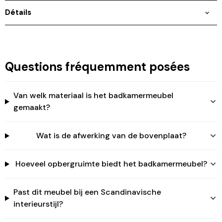
Connectez-vous à votre compte pour ajouter des
Détails
produits à votre liste de souhaits et afficher vos
articles précédemment enregistrés.
Se connecter
Questions fréquemment posées
Van welk materiaal is het badkamermeubel
gemaakt?
Wat is de afwerking van de bovenplaat?
Hoeveel opbergruimte biedt het badkamermeubel?
Past dit meubel bij een Scandinavische
interieurstijl?