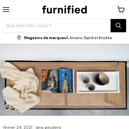
Menu
Voir
le
panie
Magasins de marques
À Anvers, Gand et Knokke
février 24, 2021
jana geudens