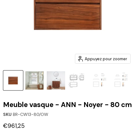
Appuyez pour zoomer
Meuble vasque - ANN - Noyer - 80 cm
SKU
BR-CW13-80/OW
Prix actuel
€961,25